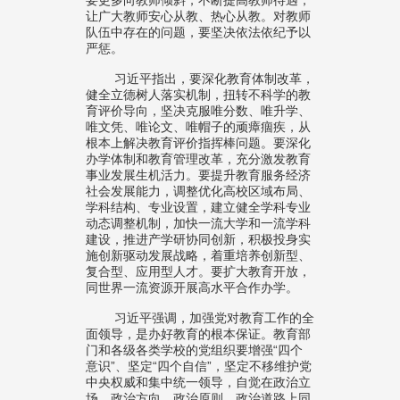
让广大教师安心从教、热心从教。对教师
队伍中存在的问题，要坚决依法依纪予以
严惩。
习近平指出，要深化教育体制改革，
健全立德树人落实机制，扭转不科学的教
育评价导向，坚决克服唯分数、唯升学、
唯文凭、唯论文、唯帽子的顽瘴痼疾，从
根本上解决教育评价指挥棒问题。要深化
办学体制和教育管理改革，充分激发教育
事业发展生机活力。要提升教育服务经济
社会发展能力，调整优化高校区域布局、
学科结构、专业设置，建立健全学科专业
动态调整机制，加快一流大学和一流学科
建设，推进产学研协同创新，积极投身实
施创新驱动发展战略，着重培养创新型、
复合型、应用型人才。要扩大教育开放，
同世界一流资源开展高水平合作办学。
习近平强调，加强党对教育工作的全
面领导，是办好教育的根本保证。教育部
门和各级各类学校的党组织要增强“四个
意识”、坚定“四个自信”，坚定不移维护党
中央权威和集中统一领导，自觉在政治立
场、政治方向、政治原则、政治道路上同