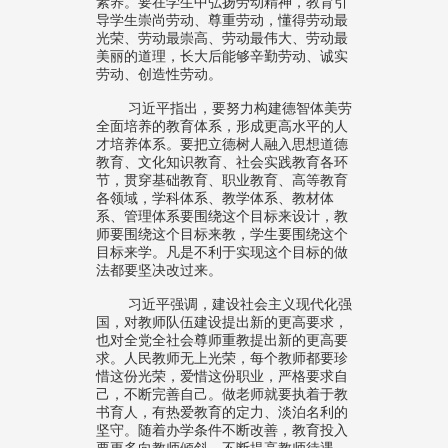
素养。要在学生中弘扬劳动精神，教育引
导学生崇尚劳动、尊重劳动，懂得劳动最
光荣、劳动最崇高、劳动最伟大、劳动最
美丽的道理，长大后能够辛勤劳动、诚实
劳动、创造性劳动。
习近平指出，要努力构建德智体美劳
全面培养的教育体系，形成更高水平的人
才培养体系。要把立德树人融入思想道德
教育、文化知识教育、社会实践教育各环
节，贯穿基础教育、职业教育、高等教育
各领域，学科体系、教学体系、教材体
系、管理体系要围绕这个目标来设计，教
师要围绕这个目标来教，学生要围绕这个
目标来学。凡是不利于实现这个目标的做
法都要坚决改过来。
习近平强调，建设社会主义现代化强
国，对教师队伍建设提出新的更高要求，
也对全党全社会尊师重教提出新的更高要
求。人民教师无上光荣，每个教师都要珍
惜这份光荣，爱惜这份职业，严格要求自
己，不断完善自己。做老师就要执着于教
书育人，有热爱教育的定力、淡泊名利的
坚守。随着办学条件不断改善，教育投入
要更多向教师倾斜，不断提高教师待遇，