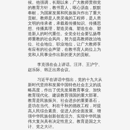
候。他强调，长期以来，广大教师贯彻党
的教育方针，教书育人，呕心沥血，默默
奉献，为国家发展和民族振兴作出了重大
贡献。教师是人类灵魂的工程师，是人类
文明的传承者，承载着传播知识、传播思
想、传播真理，塑造灵魂、塑造生命、塑
造新人的时代重任。全党全社会要弘扬尊
师重教的社会风尚，努力提高教师政治地
位、社会地位、职业地位，让广大教师享
有应有的社会声望，在教书育人岗位上为
党和人民事业作出新的更大的贡献。
李克强在会上讲话。汪洋、王沪宁、
赵乐际、韩正出席会议。
习近平在讲话中指出，党的十九大从
新时代坚持和发展中国特色社会主义的战
略高度，作出了优先发展教育事业、加快
教育现代化、建设教育强国的重大部署。
教育是民族振兴、社会进步的重要基石，
是功在当代、利在千秋的德政工程，对提
高人民综合素质、促进人的全面发展、增
强中华民族创新创造活力、实现中华民族
伟大复兴具有决定性意义。教育是国之大
计、党之大计。