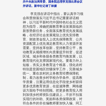
共中央政治局常委、国务院总理李克强出席会议
并讲话。新华社记者丁林摄
李克强在讲话中指出，要认真学习领
会和贯彻落实习近平总书记重要讲话精
神，以习近平新时代中国特色社会主义思
想为指导，准确把握教育事业发展面临的
新形势新任务，全面落实教育优先发展战
略，在经济社会发展规划上优先安排教
育、财政资金投入上优先保障教育、公共
资源配置上优先满足教育和人力资源开发
需要。坚持改革创新，坚持教育公平，推
动教育从规模增长向质量提升转变，促进
区域、城乡和各级各类教育均衡发展，以
教育现代化支撑国家现代化。要着力补上
短板，夯实义务教育这个根基，强化农村
特别是贫困地区控辍保学工作，完善城乡
统一、重在农村的义务教育经费保障机
制，着力改善乡村学校办学条件、提高教
学质量，注重运用信息化手段使乡村获得
更多优质教育资源，在提速降费、网络建
设方面给予特别照顾。把更多教育投入用
到加强乡村师资队伍建设上，不折不扣落
实现行的补助、奖励和各类保障政策，对
符合条件的非在编教师要加快入编、同工