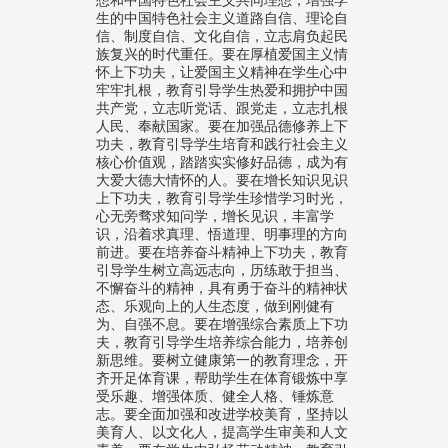
生的中国特色社会主义道路自信、理论自
信、制度自信、文化自信，立志肩负起民
族复兴的时代重任。要在厚植爱国主义情
怀上下功夫，让爱国主义精神在学生心中
牢牢扎根，教育引导学生热爱和拥护中国
共产党，立志听党话、跟党走，立志扎根
人民、奉献国家。要在加强品德修养上下
功夫，教育引导学生培育和践行社会主义
核心价值观，踏踏实实修好品德，成为有
大爱大德大情怀的人。要在增长知识见识
上下功夫，教育引导学生珍惜学习时光，
心无旁骛求知问学，增长见识，丰富学
识，沿着求真理、悟道理、明事理的方向
前进。要在培养奋斗精神上下功夫，教育
引导学生树立高远志向，历练敢于担当、
不懈奋斗的精神，具有勇于奋斗的精神状
态、乐观向上的人生态度，做到刚健有
为、自强不息。要在增强综合素质上下功
夫，教育引导学生培养综合能力，培养创
新思维。要树立健康第一的教育理念，开
齐开足体育课，帮助学生在体育锻炼中享
受乐趣、增强体质、健全人格、锤炼意
志。要全面加强和改进学校美育，坚持以
美育人、以文化人，提高学生审美和人文