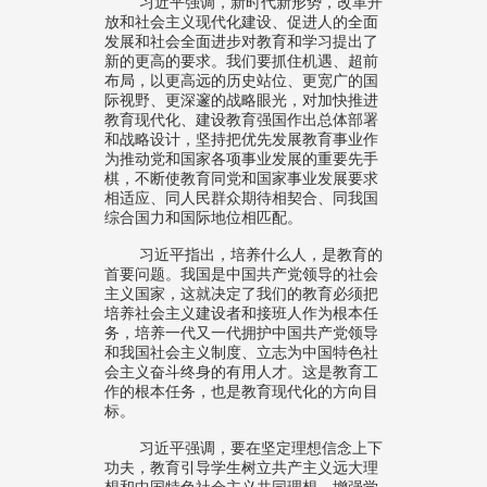
习近平强调，新时代新形势，改革开
放和社会主义现代化建设、促进人的全面
发展和社会全面进步对教育和学习提出了
新的更高的要求。我们要抓住机遇、超前
布局，以更高远的历史站位、更宽广的国
际视野、更深邃的战略眼光，对加快推进
教育现代化、建设教育强国作出总体部署
和战略设计，坚持把优先发展教育事业作
为推动党和国家各项事业发展的重要先手
棋，不断使教育同党和国家事业发展要求
相适应、同人民群众期待相契合、同我国
综合国力和国际地位相匹配。
习近平指出，培养什么人，是教育的
首要问题。我国是中国共产党领导的社会
主义国家，这就决定了我们的教育必须把
培养社会主义建设者和接班人作为根本任
务，培养一代又一代拥护中国共产党领导
和我国社会主义制度、立志为中国特色社
会主义奋斗终身的有用人才。这是教育工
作的根本任务，也是教育现代化的方向目
标。
习近平强调，要在坚定理想信念上下
功夫，教育引导学生树立共产主义远大理
想和中国特色社会主义共同理想，增强学