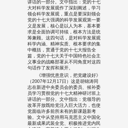
讲话的一部分。文中指出：党的十七
大对科学发展观作了深刻阐述，学习
领会科学发展观，重点是要深刻领会
党的十七大强调的科学发展观第一要
义是发展，核心是以人为本，基本要
求是全面协调可持续，根本方法是统
筹兼顾。这四句话，是对科学发展观
科学内涵、精神实质、根本要求的集
中概括，贯通于党的十七大报告全
篇，党的十七大关于中国特色社会主
义事业的战略部署从不同角度对这四
句话作了发挥和展开。
《增强忧患意识，把党建设好》
（2007年12月17日）这是胡锦涛同
志在新进中央委员会的委员、候补委
员学习贯彻党的十七大精神研讨班上
讲话的一部分。文中指出：党领导的
改革开放既给党注入巨大活力，也使
党面临许多前所未有的新课题新考
验。文中从坚持用马克思主义中国化
最新成果武装全党、积极推进党内民