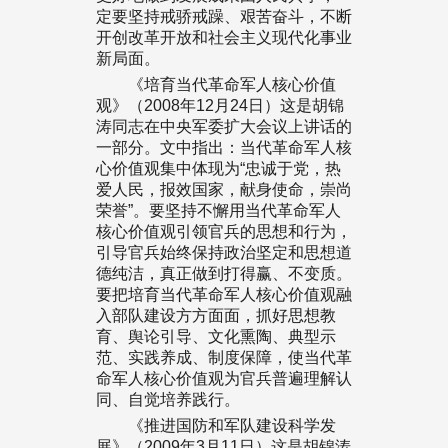
定要坚持戒骄戒躁、艰苦奋斗，不断
开创改革开放和社会主义现代化事业
新局面。
《培育当代革命军人核心价值
观》（2008年12月24日）这是胡锦
涛同志在中央军委扩大会议上讲话的
一部分。文中指出：当代革命军人核
心价值观集中体现为“忠诚于党，热
爱人民，报效国家，献身使命，崇尚
荣誉”。要坚持不懈用当代革命军人
核心价值观引领官兵的思想和行为，
引导官兵始终保持政治坚定和思想道
德纯洁，真正做到打得赢、不变质。
要把培育当代革命军人核心价值观融
入部队建设方方面面，抓好思想教
育、舆论引导、文化熏陶、典型示
范、实践养成、制度保障，使当代革
命军人核心价值观为官兵普遍理解认
同、自觉培养践行。
《推进国防和军队建设科学发
展》（2009年3月11日）这是胡锦涛