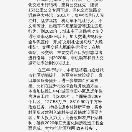
化交通出行结构，坚持公交优先，建设
153公里公交专用车道。深化全市道路交
通秩序大整治，2018年，集中治理行人闯
红灯、乱穿马路、机动车不礼让行人、不
文明驾驶、出租车不规范运营等违法违规
行为。到2020年，城市主干道路机动车交
通守法率达95%以上。加大交通法规和安
全常识宣传，开展“文明礼让斑马线”“大雁
排队”、文明交通志愿服务等活动，在地
铁站、公交站、主要交通路口安排志愿者
进行引导，到2020年，非机动车和行人交
通守法率达到90%以上。
在三年行动中，本市还将着力通过城
市社区功能提升、美丽乡村建设提升、窗
口单位服务提升，进一步增加百姓幸福
感。比如在提升社区综合服务设施方面，
本市加快推进中心城区老旧小区及远年住
房改造工作，到2020年，全面完成3069
个片区、127.58万户、8310.90万平方米
改造任务。持续推进乡村厕所革命，将乡
村厕所改建列入农村基础设施建设重要内
容，加大投入力度，完善改厕农户补贴机
制，确保2020年底无害化厕所改造工程全
面完成。大力推进“互联网 政务服务”，