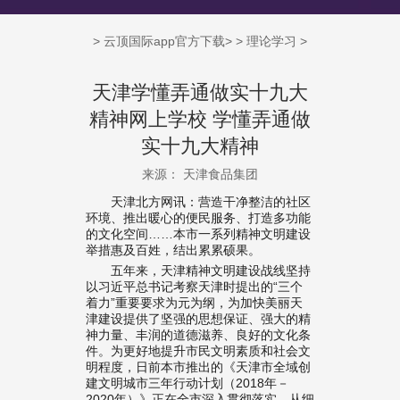
>
云顶国际app官方下载
> >
理论学习
>
天津学懂弄通做实十九大
精神网上学校 学懂弄通做
实十九大精神
来源： 天津食品集团
天津北方网讯：营造干净整洁的社区
环境、推出暖心的便民服务、打造多功能
的文化空间……本市一系列精神文明建设
举措惠及百姓，结出累累硕果。
五年来，天津精神文明建设战线坚持
以习近平总书记考察天津时提出的“三个
着力”重要要求为元为纲，为加快美丽天
津建设提供了坚强的思想保证、强大的精
神力量、丰润的道德滋养、良好的文化条
件。为更好地提升市民文明素质和社会文
明程度，日前本市推出的《天津市全域创
建文明城市三年行动计划（2018年－
2020年）》正在全市深入贯彻落实，从细